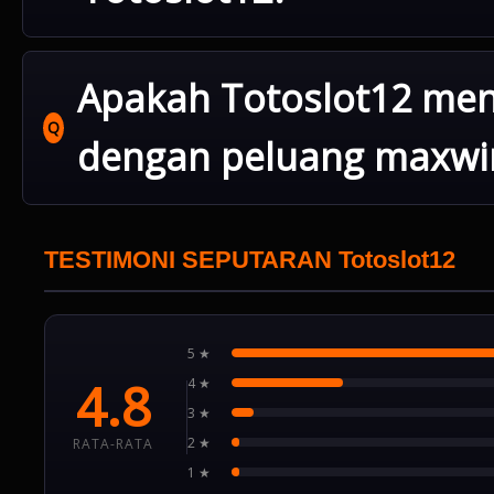
Banyak pemain mencari link yang dianggap gacor di Totoslo
dijangkau kapan saja. Stabilitas link menjadi salah satu f
Apakah Totoslot12 men
teknis seperti halaman sulit dibuka atau koneksi terputus.
dengan peluang maxwi
Totoslot12 menyediakan berbagai pilihan permainan denga
bermain yang seru dan kompetitif. Setiap permainan dilen
TESTIMONI SEPUTARAN Totoslot12
bervariasi sehingga memberikan peluang kemenangan yang l
5 ★
4.8
4 ★
3 ★
2 ★
RATA-RATA
1 ★