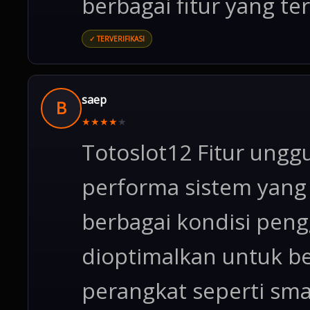
berbagai fitur yang ter
✓ TERVERIFIKASI
saep
B
★
★
★
★
★
Totoslot12 Fitur unggu
performa sistem yang 
berbagai kondisi peng
dioptimalkan untuk ber
perangkat seperti sm