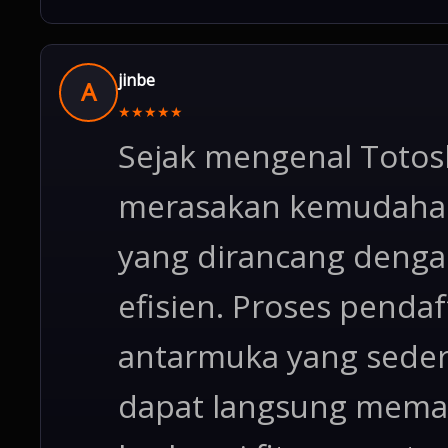
jinbe
A
★
★
★
★
★
Sejak mengenal Totos
merasakan kemudahan
yang dirancang dengan
efisien. Proses penda
antarmuka yang sed
dapat langsung mem